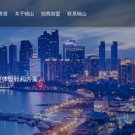
资质
关于锦山
招商加盟
联系锦山
0536-4736265
13953628927
整体设计和方案。