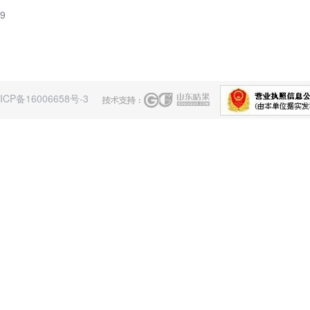
联系我们
368038
山东锦山传热科技有限公司
28927
邮箱：jinshanlqt@126.com
6265
地址：山东省潍坊市安丘市新安街道锦
9
ICP备16006658号-3