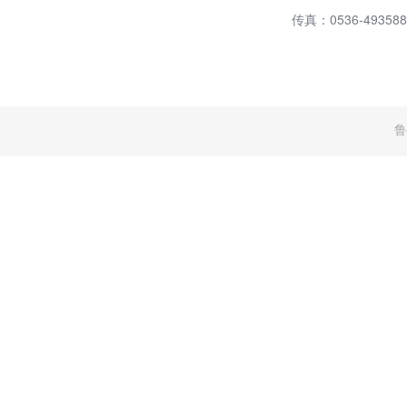
咨询热线
联系人：高经理13505
邱经理139536
公司电话：0536-473
传真：0536-493588
鲁