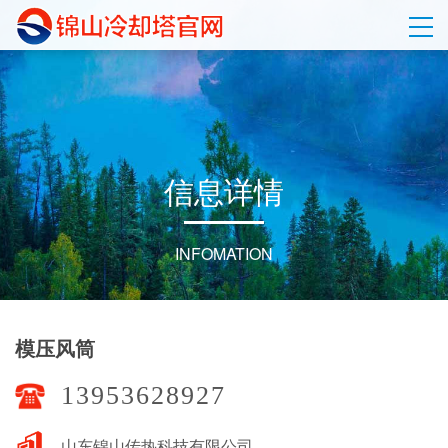
信
息
详
情
INFOMATION
模压风筒
13953628927
山东锦山传热科技有限公司