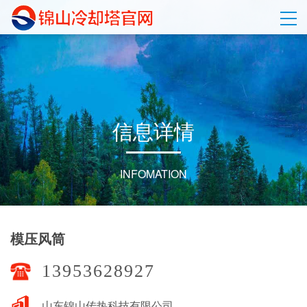
信
息
详
情
INFOMATION
模压风筒
13953628927
山东锦山传热科技有限公司